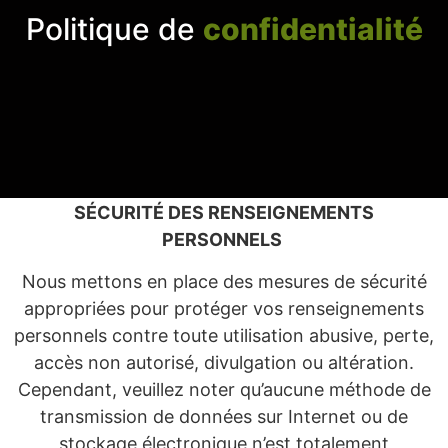
Politique de confidentialité Vitrerie
Politique de
confidentialité
Tourangeau – Dernière mise à jour
22-08-2025
La présente Politique de confidentialité décrit la
façon dont vos informations personnelles sont
recueillies, utilisées et partagées lorsque vous
vous rendez sur vitrerietourangeau.com .
SÉCURITÉ DES RENSEIGNEMENTS
PERSONNELS
Nous mettons en place des mesures de sécurité
appropriées pour protéger vos renseignements
personnels contre toute utilisation abusive, perte,
accès non autorisé, divulgation ou altération.
Cependant, veuillez noter qu’aucune méthode de
transmission de données sur Internet ou de
stockage électronique n’est totalement